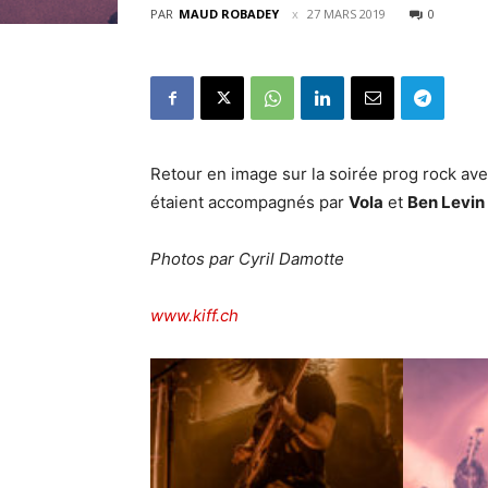
PAR
MAUD ROBADEY
27 MARS 2019
0
Retour en image sur la soirée prog rock av
étaient accompagnés par
Vola
et
Ben Levin
Photos par Cyril Damotte
www.kiff.ch