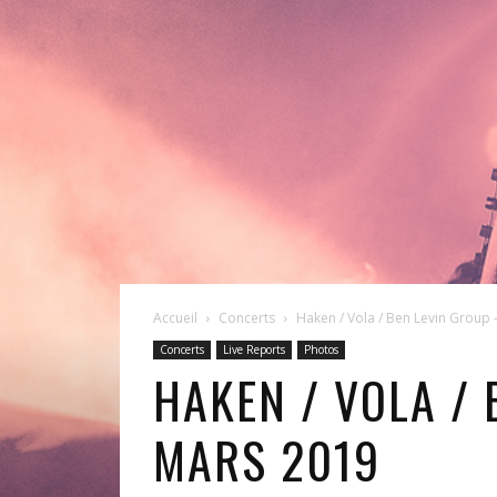
Accueil
Concerts
Haken / Vola / Ben Levin Group – 
Concerts
Live Reports
Photos
HAKEN / VOLA / 
MARS 2019