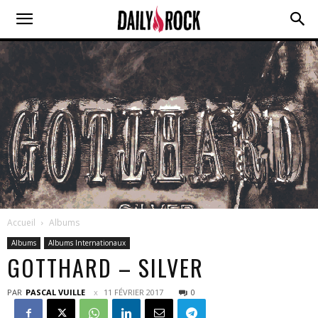
Accueil
Albums
Albums
Albums Internationaux
GOTTHARD – SILVER
PAR
PASCAL VUILLE
11 FÉVRIER 2017
0