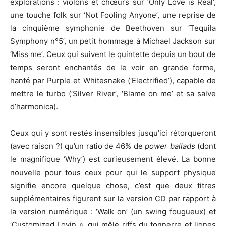
explorations : violons et chœurs sur ‘Only Love is Real’,
une touche folk sur ‘Not Fooling Anyone’, une reprise de
la cinquième symphonie de Beethoven sur ‘Tequila
Symphony n°5’, un petit hommage à Michael Jackson sur
‘Miss me’. Ceux qui suivent le quintette depuis un bout de
temps seront enchantés de le voir en grande forme,
hanté par Purple et Whitesnake (‘Electrified’), capable de
mettre le turbo (‘Silver River’, ‘Blame on me’ et sa salve
d’harmonica).
Ceux qui y sont restés insensibles jusqu’ici rétorqueront
(avec raison ?) qu’un ratio de 46% de
power ballads
(dont
le magnifique ‘Why’) est curieusement élevé. La bonne
nouvelle pour tous ceux pour qui le support physique
signifie encore quelque chose, c’est que deux titres
supplémentaires figurent sur la version CD par rapport à
la version numérique : ‘Walk on’ (un swing fougueux) et
‘Customized Lovin », qui mêle riffs du tonnerre et lignes