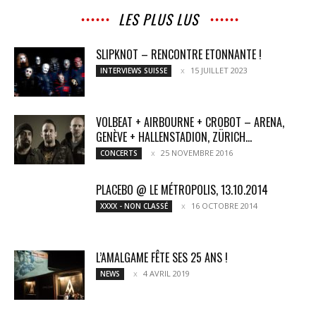
LES PLUS LUS
SLIPKNOT – RENCONTRE ETONNANTE !
15 JUILLET 2023
INTERVIEWS SUISSE
VOLBEAT + AIRBOURNE + CROBOT – ARENA,
GENÈVE + HALLENSTADION, ZÜRICH...
25 NOVEMBRE 2016
CONCERTS
PLACEBO @ LE MÉTROPOLIS, 13.10.2014
16 OCTOBRE 2014
XXXX - NON CLASSÉ
L’AMALGAME FÊTE SES 25 ANS !
4 AVRIL 2019
NEWS