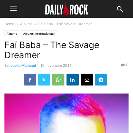
Home
Albums
Faï Baba – The Savage Dreamer
Albums
Albums Internationaux
Faï Baba – The Savage
Dreamer
0
By
Joelle Michaud
-
10 novembre 2014