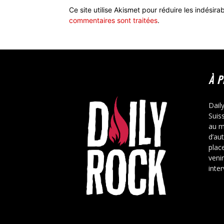
Ce site utilise Akismet pour réduire les indésira
commentaires sont traitées
.
À 
Dail
Suis
au m
d’au
place
veni
inte