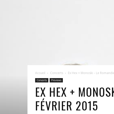
Accueil
Concerts
Ex Hex + Monoski – Le Romandie
Concerts
Previews
EX HEX + MONOS
FÉVRIER 2015