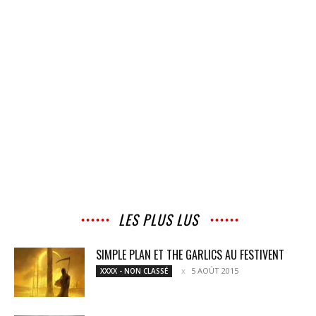
LES PLUS LUS
SIMPLE PLAN ET THE GARLICS AU FESTIVENT
5 AOÛT 2015
XXXX - NON CLASSÉ