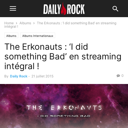
Home
Albums
The Erkonauts : ‘I did something Bad’ en streaming
intégral !
Albums
Albums Internationaux
The Erkonauts : ‘I did
something Bad’ en streaming
intégral !
0
By
Daily Rock
-
21 juillet 2015