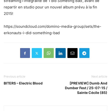
streaming l’intégralité de ‘I did Someting Bad’, avant de
repartir en studio pour un nouvel album prévu à la fin
2015!
https://soundcloud.com/domino-media-group/sets/the-
erkonauts-i-did-something-bad
Previous article
Next article
BITERS – Electric Blood
[PREVIEW] Dumb And
Dumber Fest / 25-07-15 /
Sainte Cécile (85)