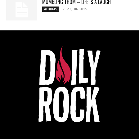
MUMBLING THOM – LIFE IS A LAUGH
29 JUIN 2015
ALBUMS