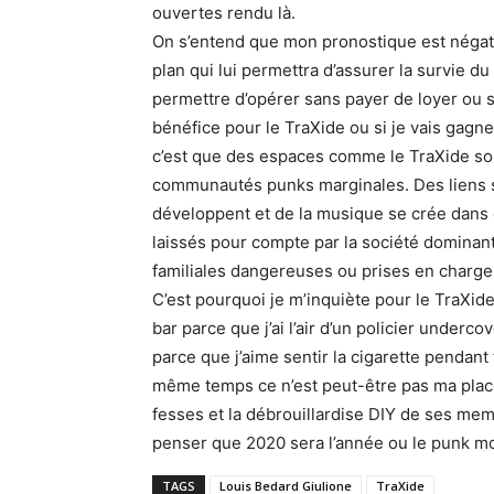
ouvertes rendu là.
On s’entend que mon pronostique est négati
plan qui lui permettra d’assurer la survie du
permettre d’opérer sans payer de loyer ou 
bénéfice pour le TraXide ou si je vais gagne
c’est que des espaces comme le TraXide son
communautés punks marginales. Des liens s
développent et de la musique se crée dans c
laissés pour compte par la société dominante
familiales dangereuses ou prises en charge 
C’est pourquoi je m’inquiète pour le TraXid
bar parce que j’ai l’air d’un policier underco
parce que j’aime sentir la cigarette pendant
même temps ce n’est peut-être pas ma place
fesses et la débrouillardise DIY de ses mem
penser que 2020 sera l’année ou le punk m
TAGS
Louis Bedard Giulione
TraXide