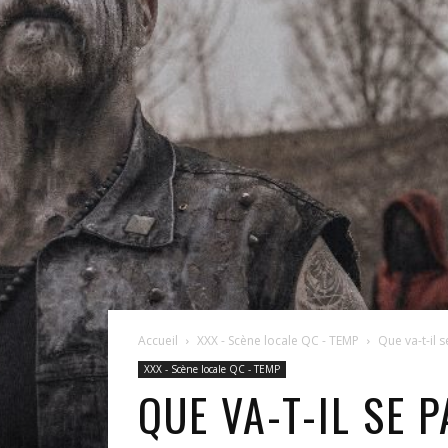
Accueil
XXX - Scène locale QC - TEMP
Que va-t-il 
XXX - Scène locale QC - TEMP
QUE VA-T-IL SE 