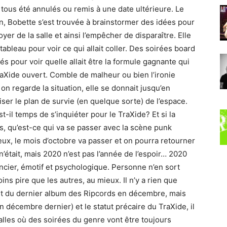
tous été annulés ou remis à une date ultérieure. Le
n, Bobette s’est trouvée à brainstormer des idées pour
er de la salle et ainsi l’empêcher de disparaître. Elle
bleau pour voir ce qui allait coller. Des soirées board
s pour voir quelle allait être la formule gagnante qui
TraXide ouvert. Comble de malheur ou bien l’ironie
n regarde la situation, elle se donnait jusqu’en
ser le plan de survie (en quelque sorte) de l’espace.
-il temps de s’inquiéter pour le TraXide? Et si la
ns, qu’est-ce qui va se passer avec la scène punk
ux, le mois d’octobre va passer et on pourra retourner
était, mais 2020 n’est pas l’année de l’espoir… 2020
ancier, émotif et psychologique. Personne n’en sort
ins pire que les autres, au mieux. Il n’y a rien que
ent du dernier album des Ripcords en décembre, mais
décembre dernier) et le statut précaire du TraXide, il
 salles où des soirées du genre vont être toujours