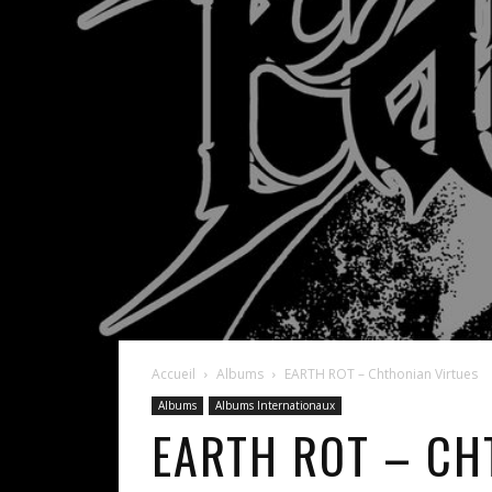
Accueil
Albums
EARTH ROT – Chthonian Virtues
Albums
Albums Internationaux
EARTH ROT – CH