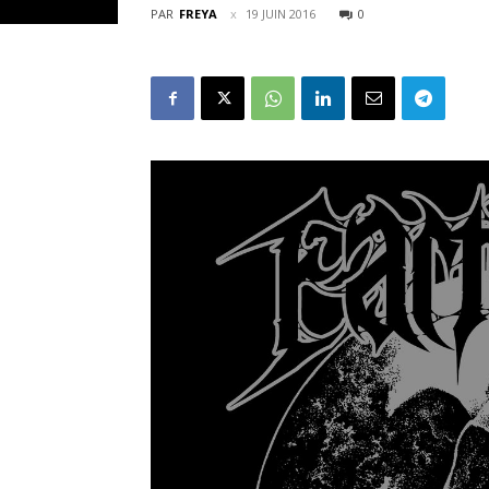
PAR
FREYA
19 JUIN 2016
0