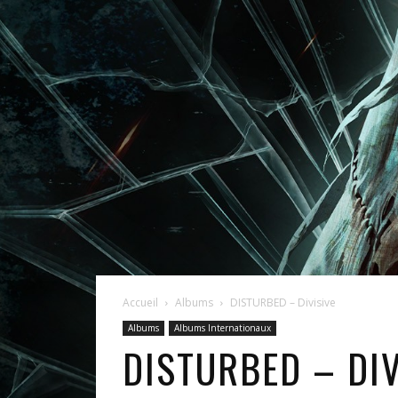
Accueil
Albums
DISTURBED – Divisive
Albums
Albums Internationaux
DISTURBED – DIV