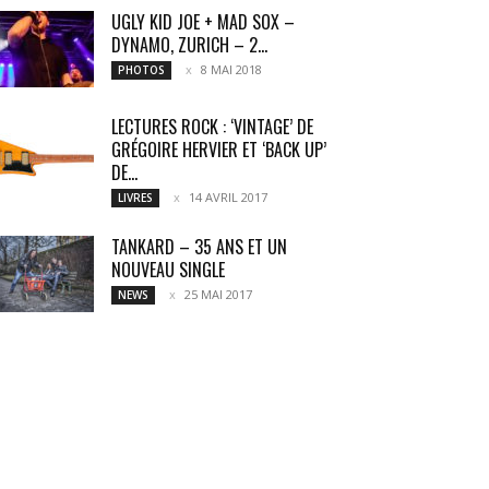
UGLY KID JOE + MAD SOX –
DYNAMO, ZURICH – 2...
8 MAI 2018
PHOTOS
LECTURES ROCK : ‘VINTAGE’ DE
GRÉGOIRE HERVIER ET ‘BACK UP’
DE...
14 AVRIL 2017
LIVRES
TANKARD – 35 ANS ET UN
NOUVEAU SINGLE
25 MAI 2017
NEWS