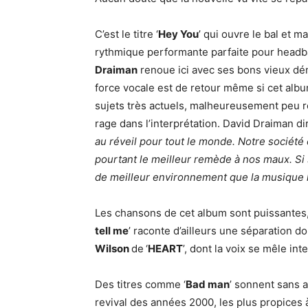
C’est le titre ‘
Hey You
’ qui ouvre le bal et
rythmique performante parfaite pour headb
Draiman
renoue ici avec ses bons vieux dém
force vocale est de retour même si cet alb
sujets très actuels, malheureusement peu r
rage dans l’interprétation. David Draiman dira
au réveil pour tout le monde. Notre société
pourtant le meilleur remède à nos maux. Si se
de meilleur environnement que la musique l
Les chansons de cet album sont puissantes,
tell me
’ raconte d’ailleurs une séparation 
Wilson
de
‘
HEART
’, dont la voix se mêle i
Des titres comme ‘
Bad man
’ sonnent sans 
revival des années 2000, les plus propice