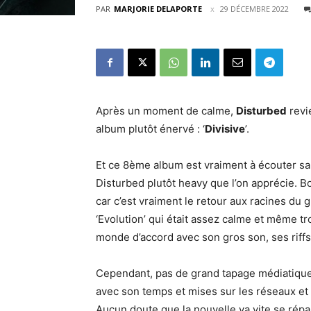
PAR
MARJORIE DELAPORTE
29 DÉCEMBRE 2022
Après un moment de calme,
Disturbed
revie
album plutôt énervé : ‘
Divisive
’.
Et ce 8ème album est vraiment à écouter san
Disturbed plutôt heavy que l’on apprécie. 
car c’est vraiment le retour aux racines du 
‘Evolution’ qui était assez calme et même trop
monde d’accord avec son gros son, ses riffs
Cependant, pas de grand tapage médiatique p
avec son temps et mises sur les réseaux et le
Aucun doute que la nouvelle va vite se répan