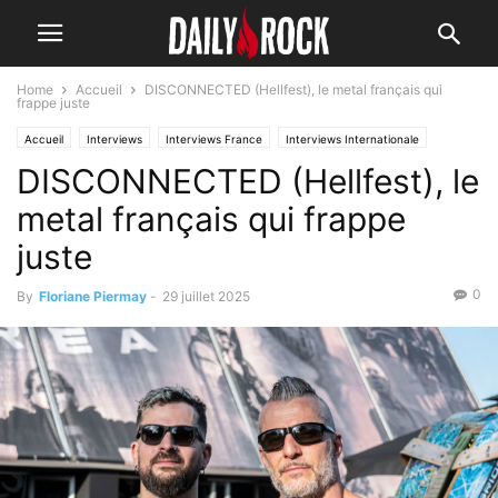
Home
Accueil
DISCONNECTED (Hellfest), le metal français qui
frappe juste
Accueil
Interviews
Interviews France
Interviews Internationale
DISCONNECTED (Hellfest), le
metal français qui frappe
juste
0
By
Floriane Piermay
-
29 juillet 2025