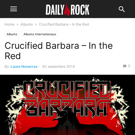
Home
Albums
Crucified Barbara – In the Red
Albums
Albums Internationaux
Crucified Barbara – In the
Red
0
By
Laure Noverraz
-
30 septembre 2014