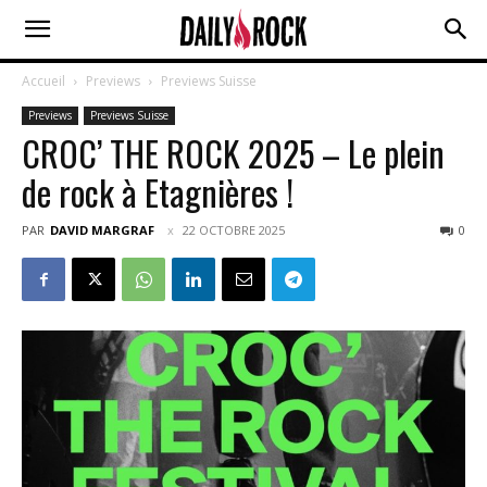
Accueil
Previews
Previews Suisse
Previews
Previews Suisse
CROC’ THE ROCK 2025 – Le plein
de rock à Etagnières !
PAR
DAVID MARGRAF
22 OCTOBRE 2025
0