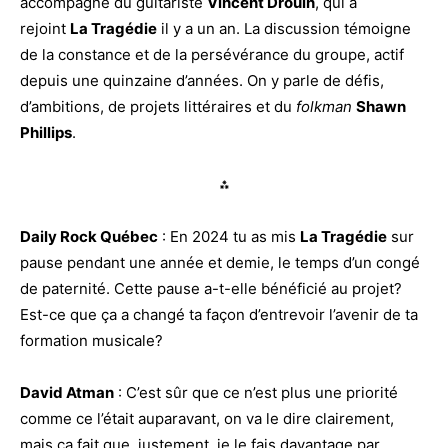
accompagné du guitariste
Vincent Drouin
, qui a
rejoint
La Tragédie
il y a un an. La discussion témoigne
de la constance et de la persévérance du groupe, actif
depuis une quinzaine d’années. On y parle de défis,
d’ambitions, de projets littéraires et du
folkman
Shawn
Phillips
.
⁂
Daily Rock Québec
: En 2024 tu as mis
La Tragédie
sur
pause pendant une année et demie, le temps d’un congé
de paternité. Cette pause a-t-elle bénéficié au projet?
Est-ce que ça a changé ta façon d’entrevoir l’avenir de ta
formation musicale?
David Atman
: C’est sûr que ce n’est plus une priorité
comme ce l’était auparavant, on va le dire clairement,
mais ça fait que, justement, je le fais davantage par