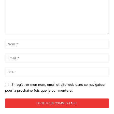
Commenter
:
No
:*
Ema
:*
Sit
:
Enregistrer mon nom, email et site web dans ce navigateur
pour la prochaine fois que je commenterai.