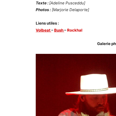
Texte :
[Adeline Pusceddu]
Photos :
[Marjorie Delaporte]
Liens utiles :
Volbeat
–
Bush
–
Rockhal
Galerie ph