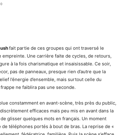
0
Bush
fait partie de ces groupes qui ont traversé le
e empreinte. Une carrière faite de cycles, de retours,
figure à la fois charismatique et insaisissable. Ce soir,
cor, pas de panneaux, presque rien d’autre que la
elief l’énergie d’ensemble, mais surtout celle du
 frappe ne faiblira pas une seconde.
olue constamment en avant-scène, très près du public,
 discrètement efficaces mais peu mis en avant dans la
t de glisser quelques mots en français. Un moment
e de téléphones portés à bout de bras. La reprise de «
ellement, fédératrice, familière. Puis la scène s’efface