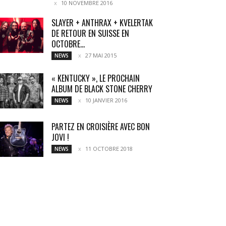
10 NOVEMBRE 2016
SLAYER + ANTHRAX + KVELERTAK
DE RETOUR EN SUISSE EN
OCTOBRE...
27 MAI 2015
NEWS
« KENTUCKY », LE PROCHAIN
ALBUM DE BLACK STONE CHERRY
10 JANVIER 2016
NEWS
PARTEZ EN CROISIÈRE AVEC BON
JOVI !
11 OCTOBRE 2018
NEWS