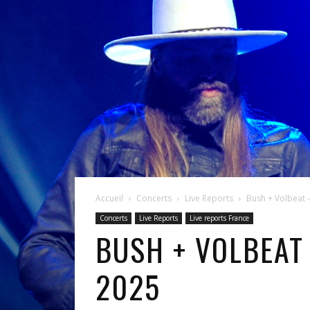
Accueil
Concerts
Live Reports
Bush + Volbeat 
Concerts
Live Reports
Live reports France
BUSH + VOLBEAT
2025