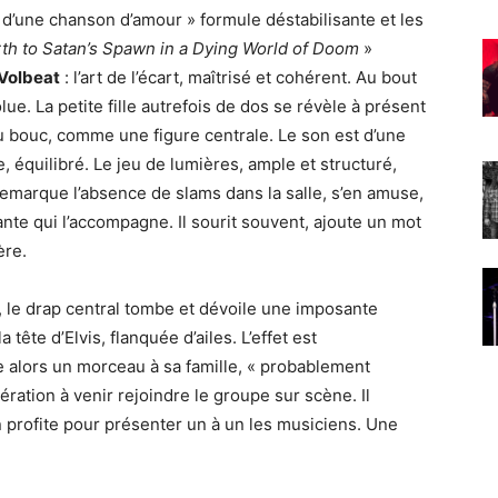
 d’une chanson d’amour » formule déstabilisante et les
irth to Satan’s Spawn in a Dying World of Doom
»
Volbeat
: l’art de l’écart, maîtrisé et cohérent. Au bout
ue. La petite fille autrefois de dos se révèle à présent
du bouc, comme une figure centrale. Le son est d’une
, équilibré. Le jeu de lumières, ample et structuré,
 remarque l’absence de slams dans la salle, s’en amuse,
te qui l’accompagne. Il sourit souvent, ajoute un mot
ère.
, le drap central tombe et dévoile une imposante
 tête d’Elvis, flanquée d’ailes. L’effet est
e alors un morceau à sa famille, « probablement
nération à venir rejoindre le groupe sur scène. Il
n profite pour présenter un à un les musiciens. Une