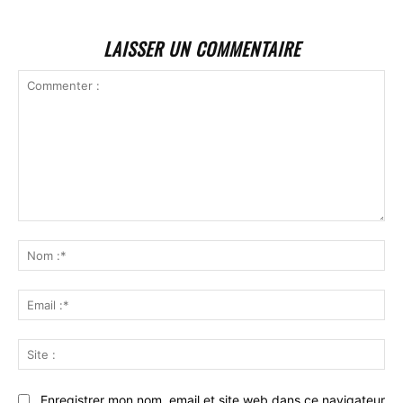
LAISSER UN COMMENTAIRE
Commenter
:
No
:*
Ema
:*
Sit
:
Enregistrer mon nom, email et site web dans ce navigateur