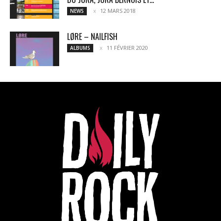
12 MARS 2018
NEWS
LØRE – NAILFISH
11 FÉVRIER 2020
ALBUMS