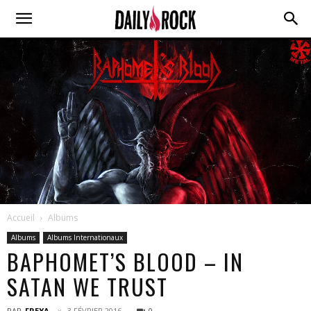
Accueil
Albums
Albums
Albums Internationaux
BAPHOMET’S BLOOD – IN
SATAN WE TRUST
PAR
FREYA
3 FÉVRIER 2016
0