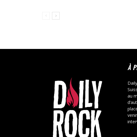
À 
Dail
Suis
au m
d’au
place
veni
inte