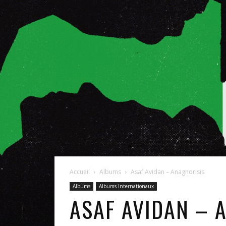
Accueil
Albums
Asaf Avidan – Anagnorisis
Albums
Albums Internationaux
ASAF AVIDAN – 