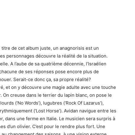
e titre de cet album juste, un anagnorisis est un
s personnages découvre la réalité de la situation.
nelle. A l’aube de sa quatrième décennie, l’Israélien
Et chacune de ses réponses pose encore plus de
uer. Serait-ce donc ça, sa propre réalité?
ré, et on y découvre une magie adulte avec une touche
r. On creuse dans le terrier du lapin blanc, on pose le
 lourds (‘No Words’), lugubres (‘Rock Of Lazarus’),
s rythmiquement (‘Lost Horse’). Avidan navigue entre les
er, dans une ferme en Italie. Le musicien sera surpris à
es d’un olivier. C’est pour le rendre plus fort. Une
on, au changement des saisons, à une vision externe