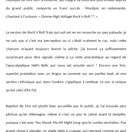
classique de l’ère Bon Scottienne, qui malgré sa notoriété plus limitée auprès
du grand public, remporte un franc succès : Montjuic en redemand
e
,
chantant à l’unisson « Gimme High Voltage Rock’n Roll !!! ».
La version de Rock’n’Roll Train qui suit est en en revanche un peu pataude, je
ne sais pas si c’est ma perception ou si c’était vraiment le cas, mais cette
chanson m’ayant toujours donné la pêche, j’ai trouvé ça
suffisamment
surprenant
pour être signalé…même si ça reste anecdotique au regard de
l’apocalyptique Hell’s Bells qui nous est ensuite servi ! Encore une fois,
superbe prestation avec un Angus au sommet sur ses parties lead, et une
section rythmique qui, dans l’ombre, s’applique à restituer ce son si unique
qu’est celui d’AC/DC.
Baptism By Fire est plutôt bien accueillie par le public, je l’ai trouvée plus
pêchue qu’en Allemagne, même si
c’est un peu
le calme avant la tempête,
puisque c’est avec You Shook Me All Night Long que le combo enchaîne…Pas
grand chose à signaler, un stade plein à craquer qui reprend comme un seul