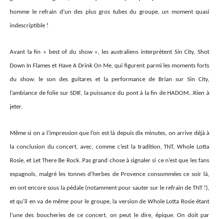
homme le refrain d’un des plus gros tubes du groupe, un moment quasi
indescriptible !
Avant la fin « best of du show », les australiens interprètent Sin City, Shot
Down In Flames et Have A Drink On Me, qui figurent parmi les moments forts
du show: le son des guitares et la performance de Brian sur Sin City,
l’ambiance de folie sur SDIF, la puissance du pont à la fin de HADOM…Rien à
jeter.
Même si on a l’impression que l’on est là depuis dix minutes, on arrive déjà à
la conclusion du concert, avec, comme c’est la tradition, TNT, Whole Lotta
Rosie, et Let There Be Rock. Pas grand chose à signaler si ce n’est que les fans
espagnols, malgré les tonnes d’herbes de
Provence
consommées ce soir là,
en ont encore sous la pédale (notamment pour sauter sur le refrain de TNT !),
et
qu’il en va de même pour le groupe, la version de Whole Lotta Rosie étant
l’une des boucheries de ce concert,
on peut le dire,
épique. On doit par