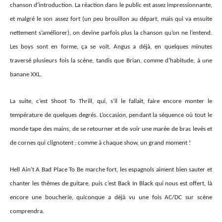
chanson d’introduction. L
a réaction
dans le public est assez impressionnante,
et malgré le son assez fort (un peu brouillon au départ, mais qui va ensuite
nettement s’améliorer), on devine parfois plus
la
chanson qu’on ne l’entend.
Les boys sont en forme, ça se voit. Angus a déjà, en quelques minutes
traversé plusieurs fois la scène, tandis que Brian, comme d’habitude, à une
banane XXL.
La suite, c’est Shoot To Thrill, qui, s’il le fallait, faire encore monter le
température de quelques degrés. L’occasion, pendant la séquence où tout le
monde tape des mains, de se retourner et de voir une marée de bras levés et
de cornes qui clignotent : comme à chaque show, un grand moment !
Hell Ain’t A Bad Place To Be marche fort, les espagnols aiment bien sauter et
chanter les thèmes de guitare, puis c’est Back In Black qui nous est offert, là
encore une boucherie, quiconque a déjà vu une fois AC/DC sur scène
comprendra.