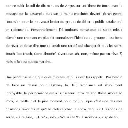
contre subir le soli de dix minutes de Angus sur Let There Be Rock, avec le
passage sur la passerelle puis sur le mur d’enceintes devant l’écran géant,
l’occasion pour le (nouveau) leader du groupe de titiller le public catalan qui
en redemande. Personnellement, j’ai toujours pensé que ce serait mieux
d’avoir une chanson en plus (et connaissant l’histoire du groupe, il est beau
de rêver et de se dire que ce serait une rareté qui changerait tous les soirs,
Touch Too Much, Gone Shootin’, Overdose
…ah, non,
même pas en rêve
?)
mais le fait est que ça marche…
Une petite pause de quelques minutes, et puis c’est les rappels… Pas besoin
de faire un dessin pour Highway To Hell, l’ambiance est absolument
incroyable, la performance est à la hauteur. Intro de For Those About To
Rock, le meilleur et le pire moment pour moi, puisque c’est une des mes
chansons favorites et qu’elle
clôture
chaque show depuis 81, canons de
sortie, « Fire, Fire, …, Fire! », solo, « We salute You Barcelona », clap de fin.