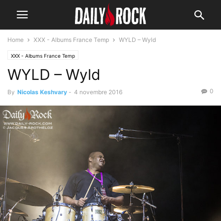
Home
XXX - Albums France Temp
WYLD – Wyld
XXX - Albums France Temp
WYLD – Wyld
0
By
Nicolas Keshvary
-
4 novembre 2016