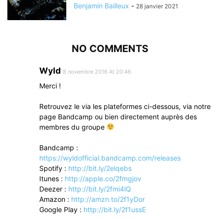
Benjamin Bailleux
-
28 janvier 2021
NO COMMENTS
Wyld
8 novembre 2016 At 20:46
Merci !
Retrouvez le via les plateformes ci-dessous, via notre
page Bandcamp ou bien directement auprès des
membres du groupe
Bandcamp :
https://wyldofficial.bandcamp.com/releases
Spotify :
http://bit.ly/2elqebs
Itunes :
http://apple.co/2fmgjov
Deezer :
http://bit.ly/2fmi4lQ
Amazon :
http://amzn.to/2f1yDor
Google Play :
http://bit.ly/2f1ussE