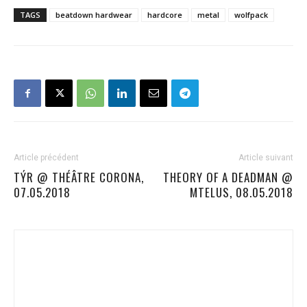
TAGS
beatdown hardwear
hardcore
metal
wolfpack
Article précédent
Article suivant
TÝR @ THÉÂTRE CORONA,
THEORY OF A DEADMAN @
07.05.2018
MTELUS, 08.05.2018