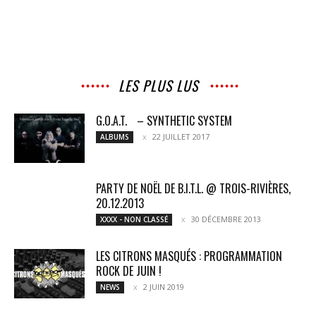
LES PLUS LUS
G.O.A.T. – SYNTHETIC SYSTEM
22 JUILLET 2017
ALBUMS
PARTY DE NOËL DE B.I.T.L. @ TROIS-RIVIÈRES,
20.12.2013
30 DÉCEMBRE 2013
XXXX - NON CLASSÉ
LES CITRONS MASQUÉS : PROGRAMMATION
ROCK DE JUIN !
2 JUIN 2019
NEWS