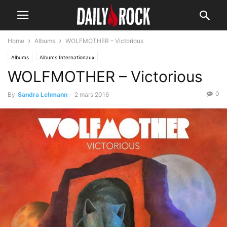
Home
Albums
WOLFMOTHER – Victorious
Albums
Albums Internationaux
WOLFMOTHER – Victorious
0
By
Sandra Lehmann
-
2 mars 2016