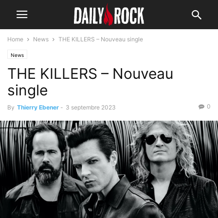
Home
News
THE KILLERS – Nouveau single
News
THE KILLERS – Nouveau
single
0
By
Thierry Ebener
-
3 septembre 2023