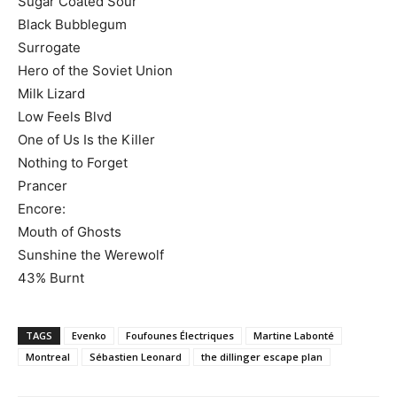
Sugar Coated Sour
Black Bubblegum
Surrogate
Hero of the Soviet Union
Milk Lizard
Low Feels Blvd
One of Us Is the Killer
Nothing to Forget
Prancer
Encore:
Mouth of Ghosts
Sunshine the Werewolf
43% Burnt
TAGS
Evenko
Foufounes Électriques
Martine Labonté
Montreal
Sébastien Leonard
the dillinger escape plan