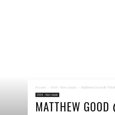
Accueil
XXXX - Non classé
Matthew Good @ Théât
XXXX - Non classé
MATTHEW GOOD @