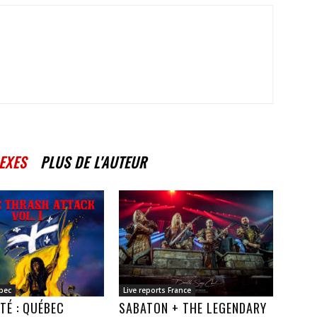
EXES
PLUS DE L'AUTEUR
bec
Live reports France
TÉ : QUÉBEC
SABATON + THE LEGENDARY