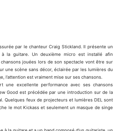
surée par le chanteur Craig Stickland. Il présente un
à la guitare. Un deuxième micro est installé afin
s chansons jouées lors de son spectacle vont être sur
Sur une scène sans décor, éclairée par les lumières du
, l’attention est vraiment mise sur ses chansons.
ert une excellente performance avec ses chansons
ew Good est précédée par une introduction sur de la
l. Quelques feux de projecteurs et lumières DEL sont
ffiche le mot Kickass et seulement un masque de singe
 à la guitare et a un band composé d’un guitariste, un