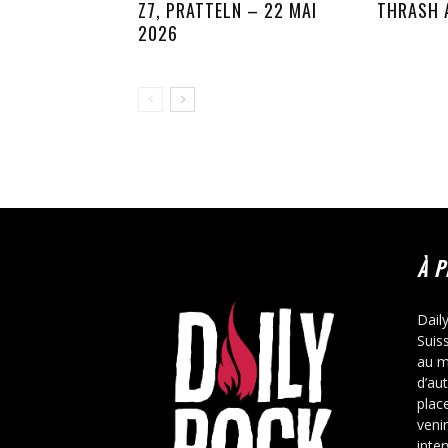
Z7, PRATTELN – 22 MAI
THRASH 
2026
À 
Dail
Suis
au m
d’au
place
veni
inte