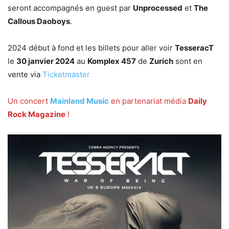
seront accompagnés en guest par
Unprocessed
et
The
Callous Daoboys
.
2024 début à fond et les billets pour aller voir
TesseracT
le
30 janvier 2024
au
Komplex 457
de
Zurich
sont en
vente via
Ticketmaster
Un concert
Mainland Music
en partenariat média
Daily
Rock Magazine
!