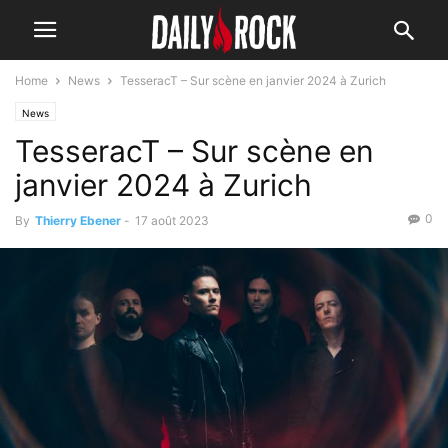
Home
News
TesseracT – Sur scène en janvier 2024 à Zurich
News
TesseracT – Sur scène en
janvier 2024 à Zurich
0
By
Thierry Ebener
-
17 août 2023