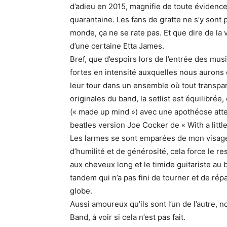
d’adieu en 2015, magnifie de toute évidenc
quarantaine. Les fans de gratte ne s’y sont 
monde, ça ne se rate pas. Et que dire de la v
d’une certaine Etta James.
Bref, que d’espoirs lors de l’entrée des mu
fortes en intensité auxquelles nous aurons d
leur tour dans un ensemble où tout transpara
originales du band, la setlist est équilibrée,
(« made up mind ») avec une apothéose attei
beatles version Joe Cocker de « With a littl
Les larmes se sont emparées de mon visage a
d’humilité et de générosité, cela force le re
aux cheveux long et le timide guitariste au
tandem qui n’a pas fini de tourner et de ré
globe.
Aussi amoureux qu’ils sont l’un de l’autre, n
Band, à voir si cela n’est pas fait.