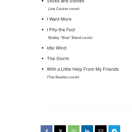
Sticks and Stones
(Joe Cocker cover)
I Want More
I Pity the Fool
(Bobby “Blue” Bland cover)
Idle Wind
The Storm
With a Little Help From My Friends
(The Beatles cover)