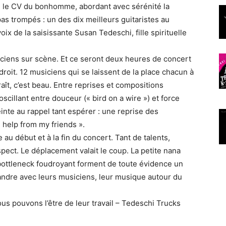
e le CV du bonhomme, abordant avec sérénité la
pas trompés : un des dix meilleurs guitaristes au
oix de la saisissante Susan Tedeschi, fille spirituelle
siciens sur scène. Et ce seront deux heures de concert
roit. 12 musiciens qui se laissent de la place chacun à
ît, c’est beau. Entre reprises et compositions
 oscillant entre douceur (« bird on a wire ») et force
nte au rappel tant espérer : une reprise des
e help from my friends ».
u début et à la fin du concert. Tant de talents,
spect. Le déplacement valait le coup. La petite nana
 bottleneck foudroyant forment de toute évidence un
pandre avec leurs musiciens, leur musique autour du
ous pouvons l’être de leur travail – Tedeschi Trucks