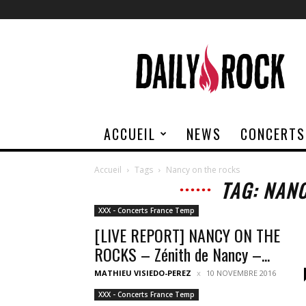
Daily
Rock
ACCUEIL
NEWS
CONCERTS
Accueil
Tags
Nancy on the rocks
TAG: NAN
XXX - Concerts France Temp
[LIVE REPORT] NANCY ON THE
ROCKS – Zénith de Nancy –...
MATHIEU VISIEDO-PEREZ
10 NOVEMBRE 2016
XXX - Concerts France Temp