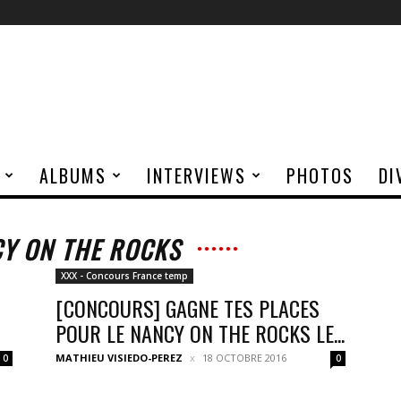
ALBUMS
INTERVIEWS
PHOTOS
DI
CY ON THE ROCKS
XXX - Concours France temp
[CONCOURS] GAGNE TES PLACES
POUR LE NANCY ON THE ROCKS LE...
MATHIEU VISIEDO-PEREZ
18 OCTOBRE 2016
0
0