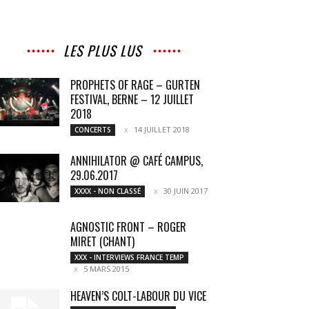
LES PLUS LUS
PROPHETS OF RAGE – GURTEN
FESTIVAL, BERNE – 12 JUILLET
2018
14 JUILLET 2018
CONCERTS
ANNIHILATOR @ CAFÉ CAMPUS,
29.06.2017
30 JUIN 2017
XXXX - NON CLASSÉ
AGNOSTIC FRONT – ROGER
MIRET (CHANT)
XXX - INTERVIEWS FRANCE TEMP
5 MARS 2015
HEAVEN’S COLT-LABOUR DU VICE