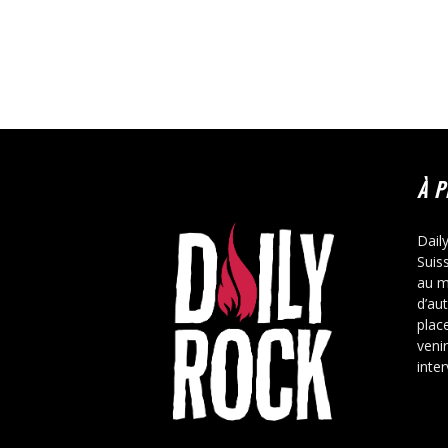
À 
Dail
Suis
au m
d’au
place
veni
inte