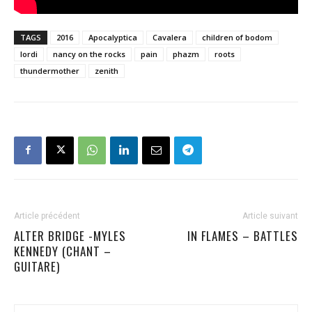
TAGS
2016
Apocalyptica
Cavalera
children of bodom
lordi
nancy on the rocks
pain
phazm
roots
thundermother
zenith
Article précédent
Article suivant
ALTER BRIDGE -MYLES
IN FLAMES – BATTLES
KENNEDY (CHANT –
GUITARE)