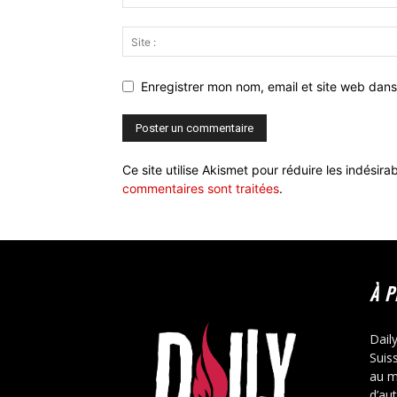
Enregistrer mon nom, email et site web dans
Ce site utilise Akismet pour réduire les indésira
commentaires sont traitées
.
À 
Dail
Suis
au m
d’au