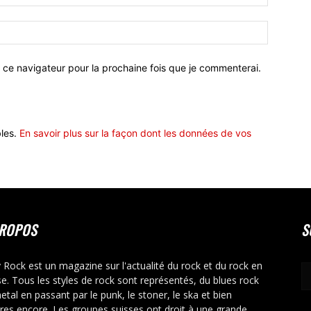
 ce navigateur pour la prochaine fois que je commenterai.
bles.
En savoir plus sur la façon dont les données de vos
PROPOS
S
y Rock est un magazine sur l'actualité du rock et du rock en
se. Tous les styles de rock sont représentés, du blues rock
etal en passant par le punk, le stoner, le ska et bien
tres encore. Les groupes suisses ont droit à une grande