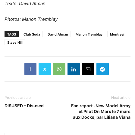
Texte: David Atman
Photos: Manon Tremblay
TAGS
Club Soda
David Atman
Manon Tremblay
Montreal
Steve Hill
Previous article
Next article
DISUSED – Disused
Fan report : New Model Army
et Pilot On Mars le 7 mars
aux Docks, par Liliana Viana