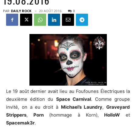
19.08.2016
PAR
DAILY ROCK
20 AOÛT 2016
0
Le 19 août dernier avait lieu au Foufounes Électriques la
deuxième édition du
Space Carnival
. Comme groupe
invité, on a eu droit à
Michael’s Laundry
,
Graveyard
Strippers
,
Porn
(hommage à Korn),
HolloW
et
Spacemak3r
.