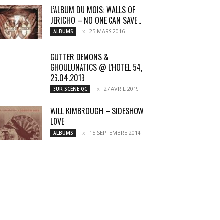
L’ALBUM DU MOIS: WALLS OF
JERICHO – NO ONE CAN SAVE...
25 MARS 2016
ALBUMS
GUTTER DEMONS &
GHOULUNATICS @ L’HOTEL 54,
26.04.2019
27 AVRIL 2019
SUR SCÈNE QC
WILL KIMBROUGH – SIDESHOW
LOVE
15 SEPTEMBRE 2014
ALBUMS