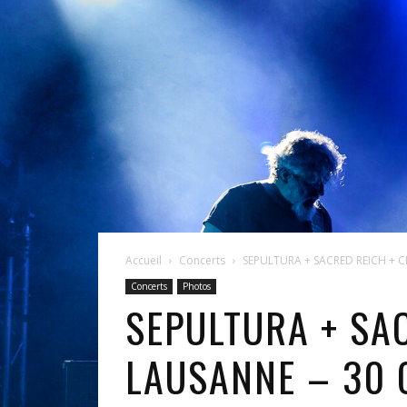
Accueil
Concerts
SEPULTURA + SACRED REICH + CR
Concerts
Photos
SEPULTURA + SA
LAUSANNE – 30 