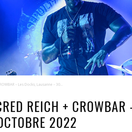
OWBAR – Les Docks, Lausanne – 30...
CRED REICH + CROWBAR 
OCTOBRE 2022