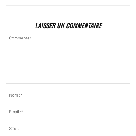
LAISSER UN COMMENTAIRE
Commenter
:
No
:*
Ema
:*
Sit
: