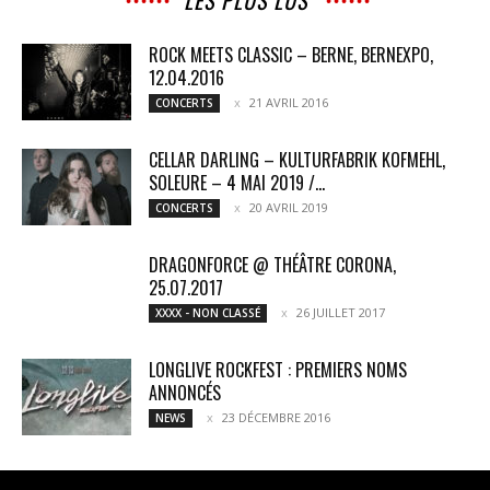
LES PLUS LUS
ROCK MEETS CLASSIC – BERNE, BERNEXPO,
12.04.2016
21 AVRIL 2016
CONCERTS
CELLAR DARLING – KULTURFABRIK KOFMEHL,
SOLEURE – 4 MAI 2019 /...
20 AVRIL 2019
CONCERTS
DRAGONFORCE @ THÉÂTRE CORONA,
25.07.2017
26 JUILLET 2017
XXXX - NON CLASSÉ
LONGLIVE ROCKFEST : PREMIERS NOMS
ANNONCÉS
23 DÉCEMBRE 2016
NEWS