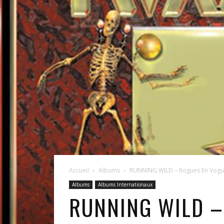
Accueil
Albums
RUNNING WILD – Rogues En Vog
Albums
Albums Internationaux
RUNNING WILD –