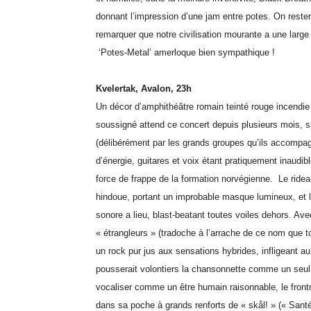
donnant l’impression d’une jam entre potes. On restera
remarquer que notre civilisation mourante a une large
‘Potes-Metal’ amerloque bien sympathique !
Kvelertak, Avalon, 23h
Un décor d’amphithéâtre romain teinté rouge incendie 
soussigné attend ce concert depuis plusieurs mois, s
(délibérément par les grands groupes qu’ils accompag
d’énergie, guitares et voix étant pratiquement inaudi
force de frappe de la formation norvégienne. Le rideau
hindoue, portant un improbable masque lumineux, et l
sonore a lieu, blast-beatant toutes voiles dehors. Av
« étrangleurs » (tradoche à l’arrache de ce nom que t
un rock pur jus aux sensations hybrides, infligeant
pousserait volontiers la chansonnette comme un seul 
vocaliser comme un être humain raisonnable, le frontm
dans sa poche à grands renforts de « skål! » (« Sant