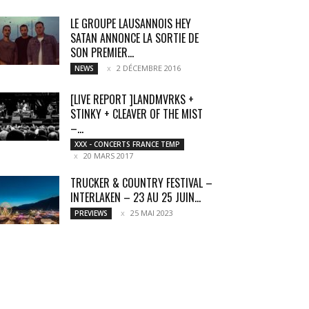
LE GROUPE LAUSANNOIS HEY
SATAN ANNONCE LA SORTIE DE
SON PREMIER...
2 DÉCEMBRE 2016
NEWS
[LIVE REPORT ]LANDMVRKS +
STINKY + CLEAVER OF THE MIST
–...
XXX - CONCERTS FRANCE TEMP
20 MARS 2017
TRUCKER & COUNTRY FESTIVAL –
INTERLAKEN – 23 AU 25 JUIN...
25 MAI 2023
PREVIEWS