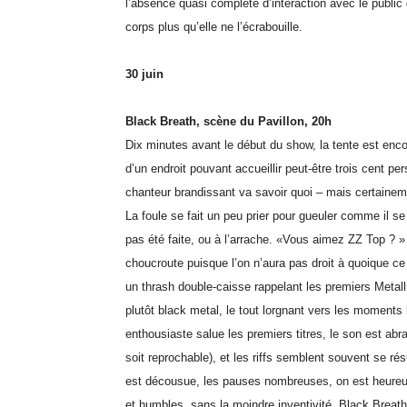
l’absence quasi complète d’interaction avec le public
corps plus qu’elle ne l’écrabouille.
30 juin
Black Breath, scène du Pavillon, 20h
Dix minutes avant le début du show, la tente est enco
d’un endroit pouvant accueillir peut-être trois cent p
chanteur brandissant va savoir quoi – mais certainem
La foule se fait un peu prier pour gueuler comme il se
pas été faite, ou à l’arrache. «Vous aimez ZZ Top ? »
choucroute puisque l’on n’aura pas droit à quoique c
un thrash double-caisse rappelant les premiers Metal
plutôt black metal, le tout lorgnant vers les momen
enthousiaste salue les premiers titres, le son est ab
soit reprochable), et les riffs semblent souvent se r
est décousue, les pauses nombreuses, on est heureu
et humbles, sans la moindre inventivité, Black Breath