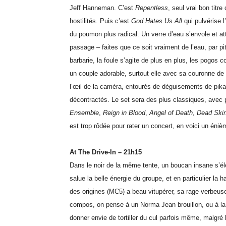
Jeff Hanneman. C’est
Repentless
, seul vrai bon titr
hostilités. Puis c’est
God Hates Us All
qui pulvérise l
du poumon plus radical. Un verre d’eau s’envole et at
passage – faites que ce soit vraiment de l’eau, par pi
barbarie, la foule s’agite de plus en plus, les pogos c
un couple adorable, surtout elle avec sa couronne de 
l’œil de la caméra, entourés de déguisements de pikac
décontractés. Le set sera des plus classiques, ave
Ensemble
,
Reign in Blood
,
Angel of Death
,
Dead Ski
est trop rôdée pour rater un concert, en voici un éni
At The Drive-In – 21h15
Dans le noir de la même tente, un boucan insane s’élèv
salue la belle énergie du groupe, et en particulier la
des origines (MC5) a beau vitupérer, sa rage verbeu
compos, on pense à un Norma Jean brouillon, ou à la 
donner envie de tortiller du cul parfois même, malgré 