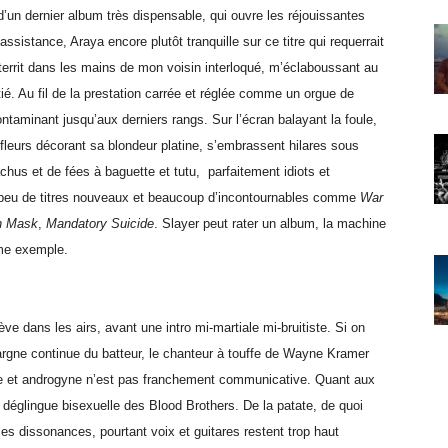
e d’un dernier album très dispensable, qui ouvre les réjouissantes
’assistance, Araya encore plutôt tranquille sur ce titre qui requerrait
territ dans les mains de mon voisin interloqué, m’éclaboussant au
tié. Au fil de la prestation carrée et réglée comme un orgue de
ontaminant jusqu’aux derniers rangs. Sur l’écran balayant la foule,
fleurs décorant sa blondeur platine, s’embrassent hilares sous
hus et de fées à baguette et tutu, parfaitement idiots et
c peu de titres nouveaux et beaucoup d’incontournables comme
War
n Mask
,
Mandatory Suicide
. Slayer peut rater un album, la machine
ème exemple.
e dans les airs, avant une intro mi-martiale mi-bruitiste. Si on
 hargne continue du batteur, le chanteur à touffe de Wayne Kramer
se et androgyne n’est pas franchement communicative. Quant aux
déglingue bisexuelle des Blood Brothers. De la patate, de quoi
les dissonances, pourtant voix et guitares restent trop haut