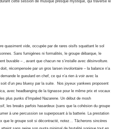
 durant cette session de musique presque mystique, qui traverse le
re quasiment vide, occupée par de rares oisifs squattant le sol
ersonnes. Sans fumigènes ni formalités, le groupe débarque, le
ent buvable – , avant que chacun ne s’installe avec désinvolture.
 doit, récompensée par un gros larsen involontaire – la balance n’a
 demande le gueulard en chef, ce qui n’a rien à voir avec la
e soit d’un peu bluesy par la suite. Nos joyeux yankees proposent
lica, avec headbanging de la tignasse pour le même prix et vocaux
ts les plus punks d’Impaled Nazarene. Un début de mosh
rasif, les breaks parfois hasardeux (sans que la cohésion du groupe
ésumer à une percussion se superposant à la batterie. La prestation
x que le groupe soit si décontracté, notez… Tâcherons sincères
 atteint sans peine son quota minimal de brutalité sonique tout en