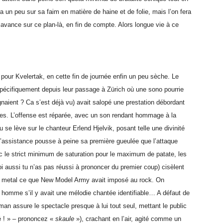
 un peu sur sa faim en matière de haine et de folie, mais l’on fera
 avance sur ce plan-là, en fin de compte. Alors longue vie à ce
pour Kvelertak, en cette fin de journée enfin un peu sèche. Le
pécifiquement depuis leur passage à Zürich où une sono pourrie
naient ? Ca s’est déjà vu) avait salopé une prestation débordant
bles. L’offense est réparée, avec un son rendant hommage à la
 se lève sur le chanteur Erlend Hjelvik, posant telle une divinité
’assistance pousse à peine sa première gueulée que l’attaque
ec le strict minimum de saturation pour le maximum de patate, les
oi aussi tu n’as pas réussi à prononcer du premier coup) cisèlent
 au metal ce que New Model Army avait imposé au rock. On
homme s’il y avait une mélodie chantée identifiable… A défaut de
an assure le spectacle presque à lui tout seul, mettant le public
é ! » – prononcez «
skaule
»), crachant en l’air, agité comme un