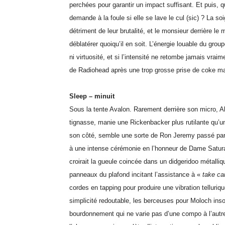
perchées pour garantir un impact suffisant. Et puis, q
demande à la foule si elle se lave le cul (sic) ? La soi
détriment de leur brutalité, et le monsieur derrière le
déblatérer quoiqu’il en soit. L’énergie louable du gro
ni virtuosité, et si l’intensité ne retombe jamais vrai
de Radiohead après une trop grosse prise de coke m
Sleep – minuit
Sous la tente Avalon. Rarement derrière son micro, A
tignasse, manie une Rickenbacker plus rutilante qu’u
son côté, semble une sorte de Ron Jeremy passé par 
à une intense cérémonie en l’honneur de Dame Satur
croirait la gueule coincée dans un didgeridoo métalli
panneaux du plafond incitant l’assistance à «
take ca
cordes en tapping pour produire une vibration telluriqu
simplicité redoutable, les berceuses pour Moloch inso
bourdonnement qui ne varie pas d’une compo à l’autre,