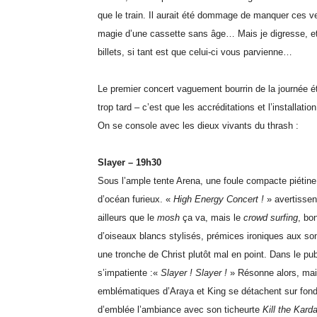
que le train. Il aurait été dommage de manquer ces v
magie d’une cassette sans âge… Mais je digresse, et r
billets, si tant est que celui-ci vous parvienne…
Le premier concert vaguement bourrin de la journée ét
trop tard – c’est que les accréditations et l’installa
On se console avec les dieux vivants du thrash :
Slayer – 19h30
Sous l’ample tente Arena, une foule compacte piétine
d’océan furieux. «
High Energy Concert !
» avertissen
ailleurs que le
mosh
ça va, mais le
crowd surfing
, bo
d’oiseaux blancs stylisés, prémices ironiques aux sons
une tronche de Christ plutôt mal en point. Dans le pub
s’impatiente :«
Slayer ! Slayer !
» Résonne alors, mai
emblématiques d’Araya et King se détachent sur fond
d’emblée l’ambiance avec son ticheurte
Kill the Kard