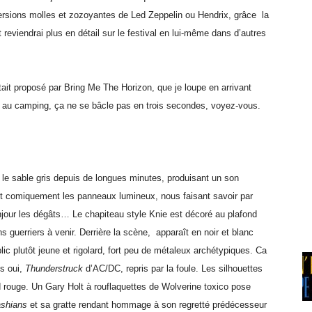
ersions molles et zozoyantes de Led Zeppelin ou Hendrix, grâce la
eviendrai plus en détail sur le festival en lui-même dans d’autres
ait proposé par Bring Me The Horizon, que je loupe en arrivant
tion au camping, ça ne se bâcle pas en trois secondes, voyez-vous.
 le sable gris depuis de longues minutes, produisant un son
t comiquement les panneaux lumineux, nous faisant savoir par
njour les dégâts… Le chapiteau style Knie est décoré au plafond
 guerriers à venir. Derrière la scène, apparaît en noir et blanc
lic plutôt jeune et rigolard, fort peu de métaleux archétypiques. Ca
s oui,
Thunderstruck
d’AC/DC, repris par la foule. Les silhouettes
 rouge. Un Gary Holt à rouflaquettes de Wolverine toxico pose
ashians
et sa gratte rendant hommage à son regretté prédécesseur