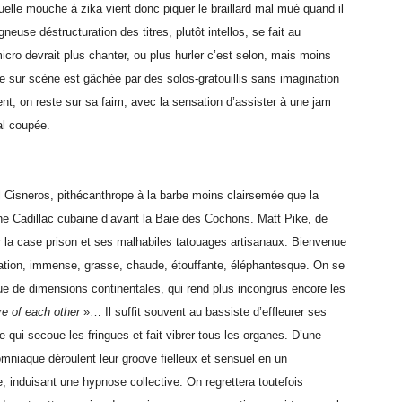
uelle mouche à zika vient donc piquer le braillard mal mué quand il
gneuse déstructuration des titres, plutôt intellos, se fait au
 micro devrait plus chanter, ou plus hurler c’est selon, mais moins
upe sur scène est gâchée par des solos-gratouillis sans imagination
ment, on reste sur sa faim, avec la sensation d’assister à une jam
al coupée.
l Cisneros, pithécanthrope à la barbe moins clairsemée que la
ne Cadillac cubaine d’avant la Baie des Cochons. Matt Pike, de
la case prison et ses malhabiles tatouages artisanaux. Bienvenue
ation, immense, grasse, chaude, étouffante, éléphantesque. On se
que de dimensions continentales, qui rend plus incongrus encore les
re of each other
»… Il suffit souvent au bassiste d’effleurer ses
e qui secoue les fringues et fait vibrer tous les organes. D’une
mniaque déroulent leur groove fielleux et sensuel en un
 induisant une hypnose collective. On regrettera toutefois