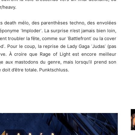
r/heavy.
nts death mélo, des parenthèses techno, des envolées
éponyme ʿImploderʾ. La surprise n’est jamais bien loin,
ent troubler la fête, comme sur ʿBattlefrontʾ ou la cover
ʾ. Pour le coup, la reprise de Lady Gaga ʿJudasʾ (pas
ive. À croire que Rage of Light est encore meilleur
e aux mastodons du genre, mais lorsqu’il prend son
e doit d’être totale. Punktschluss.