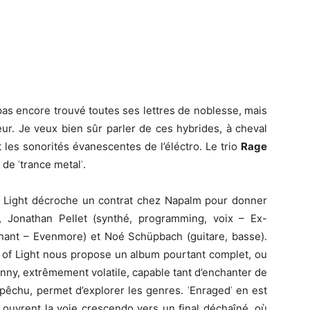
 pas encore trouvé toutes ses lettres de noblesse, mais
ur. Je veux bien sûr parler de ces hybrides, à cheval
t les sonorités évanescentes de l’éléctro. Le trio
Rage
e de ʿtrance metalʾ.
 Light décroche un contrat chez Napalm pour donner
, Jonathan Pellet (synthé, programming, voix – Ex-
chant – Evenmore) et Noé Schüpbach (guitare, basse).
e of Light nous propose un album pourtant complet, ou
onny, extrêmement volatile, capable tant d’enchanter de
 pêchu, permet d’explorer les genres. ʿEnragedʾ en est
ui ouvrent la voie crescendo vers un final déchaîné, où