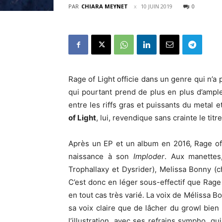
PAR
CHIARA MEYNET
10 JUIN 2019
0
Rage of Light officie dans un genre qui n’a
qui pourtant prend de plus en plus d’ample
entre les riffs gras et puissants du metal e
of Light
, lui, revendique sans crainte le titr
Après un EP et un album en 2016, Rage of
naissance à son
Imploder
. Aux manettes
Trophallaxy et Dysrider), Melissa Bonny (
C’est donc en léger sous-effectif que Rag
en tout cas très varié. La voix de Mélissa B
sa voix claire que de lâcher du growl bien
l’illustration, avec ses refrains sympho, q