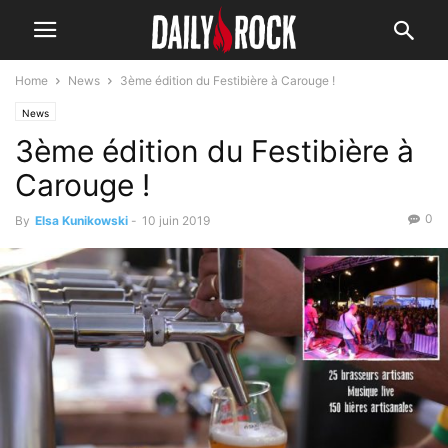
Home
News
3ème édition du Festibière à Carouge !
News
3ème édition du Festibière à
Carouge !
0
By
Elsa Kunikowski
-
10 juin 2019