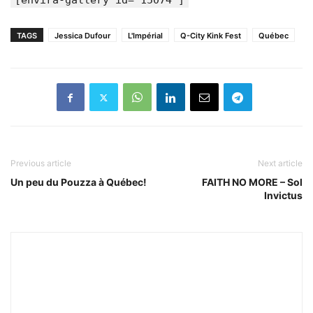
[envira-gallery id="15074"]
TAGS
Jessica Dufour
L'Impérial
Q-City Kink Fest
Québec
Previous article
Next article
Un peu du Pouzza à Québec!
FAITH NO MORE – Sol
Invictus