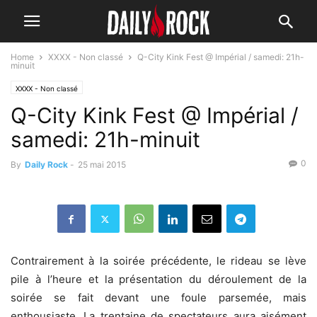
Home
XXXX - Non classé
Q-City Kink Fest @ Impérial / samedi: 21h-
minuit
XXXX - Non classé
Q-City Kink Fest @ Impérial /
samedi: 21h-minuit
0
By
Daily Rock
-
25 mai 2015
Contrairement à la soirée précédente, le rideau se lève
pile à l’heure et la présentation du déroulement de la
soirée se fait devant une foule parsemée, mais
enthousiaste. La trentaine de spectateurs aura aisément