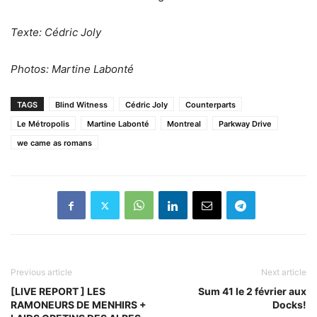
Texte: Cédric Joly
Photos: Martine Labonté
TAGS
Blind Witness
Cédric Joly
Counterparts
Le Métropolis
Martine Labonté
Montreal
Parkway Drive
we came as romans
Previous article
Next article
[LIVE REPORT ] LES
Sum 41 le 2 février aux
RAMONEURS DE MENHIRS +
Docks!