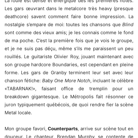
La foule est dense et énergique dès les premières notes.
Les gars œuvrant dans le metalcore très heavy (presque
deathcore) savent comment faire bonne impression. La
nostalgie s’empare de moi: toutes les chansons que
Blind
sont comme des vieux amis; je les connais comme le fond
de ma poche. C’est la première fois que je vois le groupe,
et je ne suis pas déçu, même s’ils me paraissent un peu
rouillés. Le guitariste Olivier Roy, jouant maintenant avec
son groupe hardcore Boundaries, est cependant en pleine
forme. Les gars de Granby terminent leur set avec leur
chanson fétiche:
Baby One More Notch
, incluant le célèbre
«TABARNAK!», faisant office de tremplin pour un
breakdown gigantesque. Le Métropolis fait résonner ce
juron typiquement québécois, de quoi rendre fier la scène
Metal locale.
Mon groupe favori,
Counterparts
, arrive sur scène tout en
douceur. Le chanteur, Brendan Murphy, se contente de