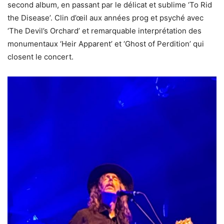
second album, en passant par le délicat et sublime ‘To Rid
the Disease’. Clin d’œil aux années prog et psyché avec
‘The Devil’s Orchard’ et remarquable interprétation des
monumentaux ‘Heir Apparent’ et ‘Ghost of Perdition’ qui
closent le concert.