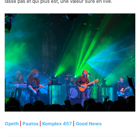
lasse pas et qui plus est, une valeur sûre en live.
Opeth
|
Paatos
|
Komplex 457
|
Good News