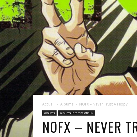
Accueil
Albums
NOFX – Never Trust A Hippy
Albums
Albums Internationaux
NOFX – NEVER T