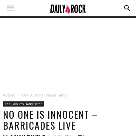
Accueil
XXX - Albums France Temp
XXX - Albums France Temp
NO ONE IS INNOCENT –
BARRICADES LIVE
PAR
NICOLAS KESHVARY
11 MAI 2016
0