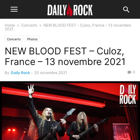
Home
Concerts
NEW BLOOD FEST – Culoz, France – 13 novembre
2021
Concerts
Photos
NEW BLOOD FEST – Culoz,
France – 13 novembre 2021
0
By
Daily Rock
-
20 novembre 2021