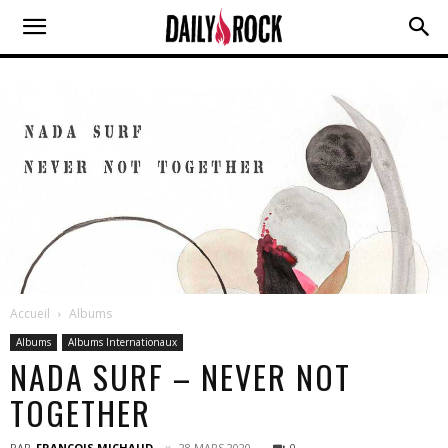
Accueil
Albums
Albums
Albums Internationaux
NADA SURF – NEVER NOT
TOGETHER
PAR
FRANÇOIS MICHAUD
28 MARS 2020
0