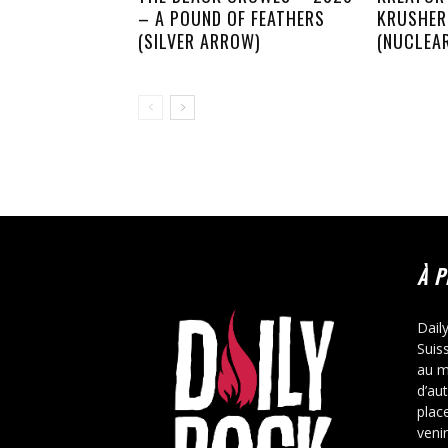
– A POUND OF FEATHERS
KRUSHER
(SILVER ARROW)
(NUCLEA
À 
Dail
Suis
au m
d’au
place
veni