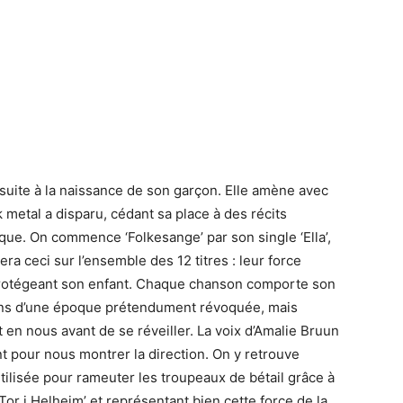
r, suite à la naissance de son garçon. Elle amène avec
 metal a disparu, cédant sa place à des récits
ique. On commence ‘Folkesange’ par son single ‘Ella’,
 ceci sur l’ensemble des 12 titres : leur force
 protégeant son enfant. Chaque chanson comporte son
ions d’une époque prétendument révoquée, mais
 en nous avant de se réveiller. La voix d’Amalie Bruun
ent pour nous montrer la direction. On y retrouve
tilisée pour rameuter les troupeaux de bétail grâce à
Tor i Helheim’ et représentant bien cette force de la