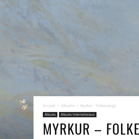
Accueil
Albums
Myrkur – Folkesange
Albums
Albums Internationaux
MYRKUR – FOLK