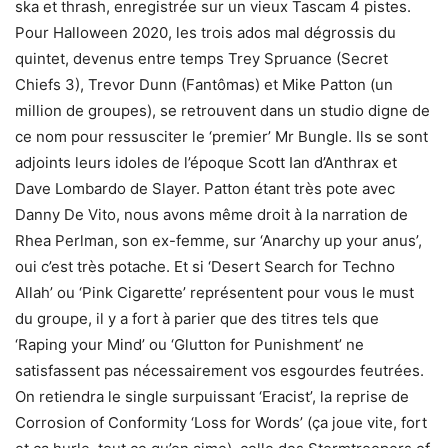
ska et thrash, enregistrée sur un vieux Tascam 4 pistes.
Pour Halloween 2020, les trois ados mal dégrossis du
quintet, devenus entre temps Trey Spruance (Secret
Chiefs 3), Trevor Dunn (Fantômas) et Mike Patton (un
million de groupes), se retrouvent dans un studio digne de
ce nom pour ressusciter le ‘premier’ Mr Bungle. Ils se sont
adjoints leurs idoles de l’époque Scott Ian d’Anthrax et
Dave Lombardo de Slayer. Patton étant très pote avec
Danny De Vito, nous avons même droit à la narration de
Rhea Perlman, son ex-femme, sur ‘Anarchy up your anus’,
oui c’est très potache. Et si ‘Desert Search for Techno
Allah’ ou ‘Pink Cigarette’ représentent pour vous le must
du groupe, il y a fort à parier que des titres tels que
‘Raping your Mind’ ou ‘Glutton for Punishment’ ne
satisfassent pas nécessairement vos esgourdes feutrées.
On retiendra le single surpuissant ‘Eracist’, la reprise de
Corrosion of Conformity ‘Loss for Words’ (ça joue vite, fort