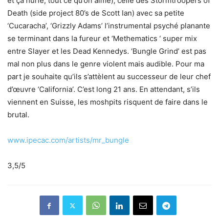
et ça hurle, tout ce qu’on aime), celle des Stormtroopers of
Death (side project 80’s de Scott Ian) avec sa petite
‘Cucaracha’, ‘Grizzly Adams’ l’instrumental psyché planante
se terminant dans la fureur et ‘Methematics ‘ super mix
entre Slayer et les Dead Kennedys. ‘Bungle Grind’ est pas
mal non plus dans le genre violent mais audible. Pour ma
part je souhaite qu’ils s’attèlent au successeur de leur chef
d’œuvre ‘California’. C’est long 21 ans. En attendant, s’ils
viennent en Suisse, les moshpits risquent de faire dans le
brutal.
www.ipecac.com/artists/mr_bungle
3,5/5